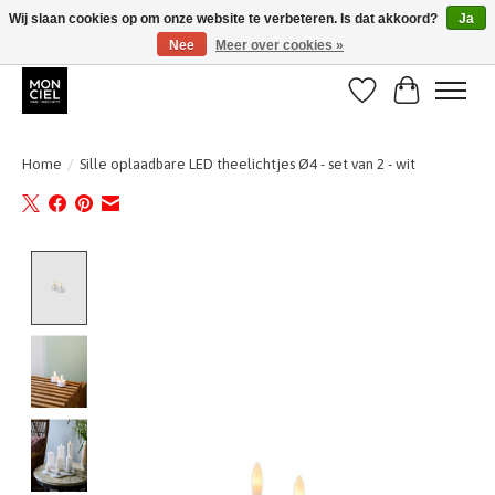
Wij slaan cookies op om onze website te verbeteren. Is dat akkoord?
Ja
Nee
Meer over cookies »
BE + NL : GRATIS VERZENDING van 31/07 t;e.m. 17/8
Verlanglijst
Winkelwa
Home
/
Sille oplaadbare LED theelichtjes Ø4 - set van 2 - wit
Product image slideshow Items