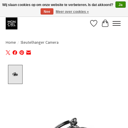
Wij slaan cookies op om onze website te verbeteren. Is dat akkoord?
Ja
Nee
Meer over cookies »
BE + NL : GRATIS VERZENDING van 31/07 t;e.m. 17/8
Verlanglijst
Winkelwa
Home
/
Sleutelhanger Camera
Product image slideshow Items