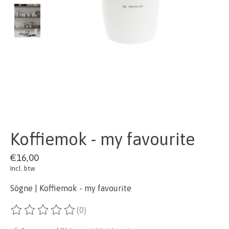
Koffiemok - my favourite
€16,00
Incl. btw
Sögne | Koffiemok - my favourite
(0)
De beoordeling van dit product is
0
van de 5