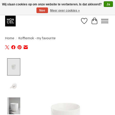
Wij slaan cookies op om onze website te verbeteren. Is dat akkoord?
Ja
Nee
Meer over cookies »
BE + NL : GRATIS VERZENDING van 31/07 t;e.m. 17/8
Verlanglijst
Winkelwa
Home
/
Koffiemok - my favourite
Product image slideshow Items