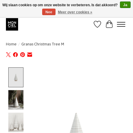
Wij slaan cookies op om onze website te verbeteren. Is dat akkoord?
Ja
Nee
Meer over cookies »
BE + NL : GRATIS VERZENDING van 31/07 t;e.m. 17/8
Verlanglijst
Winkelwa
Home
/
Granas Christmas Tree M
Product image slideshow Items