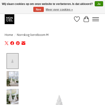
Wij slaan cookies op om onze website te verbeteren. Is dat akkoord?
Ja
Nee
Meer over cookies »
BE + NL : GRATIS VERZENDING van 31/07 t;e.m. 17/8
Verlanglijst
Winkelwa
Home
/
Norrskog kerstboom M
Product image slideshow Items