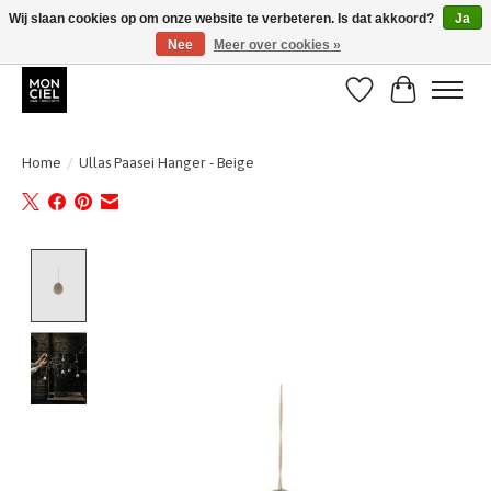
Wij slaan cookies op om onze website te verbeteren. Is dat akkoord?
Ja
Nee
Meer over cookies »
BE + NL : GRATIS VERZENDING van 31/07 t;e.m. 17/8
Verlanglijst
Winkelwa
Home
/
Ullas Paasei Hanger - Beige
Product image slideshow Items