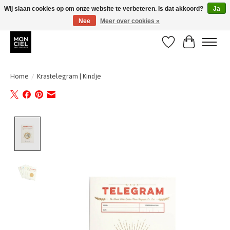
Wij slaan cookies op om onze website te verbeteren. Is dat akkoord?
Ja
Nee
Meer over cookies »
BE + NL : GRATIS VERZENDING van 31/07 t;e.m. 17/8
Verlanglijst
Winkelwa
Home
/
Krastelegram | Kindje
Product image slideshow Items