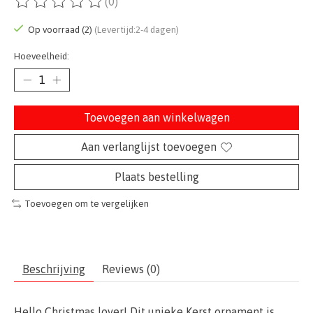
(0)
De beoordeling van dit product is
0
van de 5
Op voorraad (2)
(Levertijd:2-4 dagen)
Hoeveelheid:
Toevoegen aan winkelwagen
Aan verlanglijst toevoegen
Plaats bestelling
Toevoegen om te vergelijken
Beschrijving
Reviews (0)
Hello Christmas lover! Dit unieke Kerst ornament is