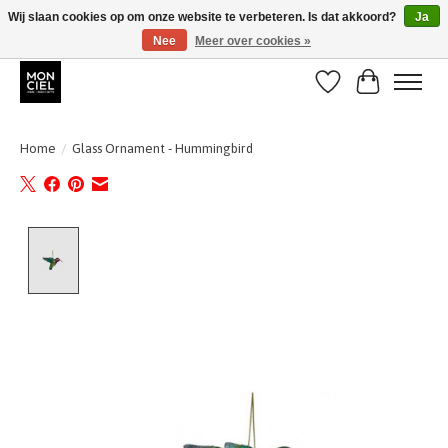
Wij slaan cookies op om onze website te verbeteren. Is dat akkoord?
Ja
Nee
Meer over cookies »
BE + NL : GRATIS VERZENDING van 31/07 t;e.m. 17/8
Verlanglijst
Winkelwa
Home
/
Glass Ornament - Hummingbird
Product image slideshow Items