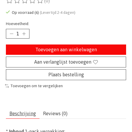
(0)
De beoordeling van dit product is
0
van de 5
Op voorraad (6)
(Levertijd:2-4 dagen)
Hoeveelheid:
Toevoegen aan winkelwagen
Aan verlanglijst toevoegen
Plaats bestelling
Toevoegen om te vergelijken
Beschrijving
Reviews (0)
*
Inhoud
1-pack verpakking: