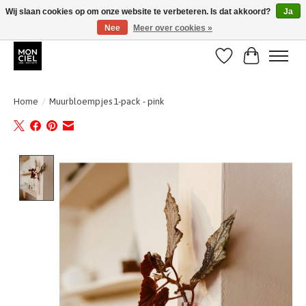
Wij slaan cookies op om onze website te verbeteren. Is dat akkoord?
Ja
Nee
Meer over cookies »
BE + NL : GRATIS VERZENDING van 31/07 t;e.m. 17/8
Verlanglijst
Winkelwa
Home
/
Muurbloempjes 1-pack - pink
Product image slideshow Items