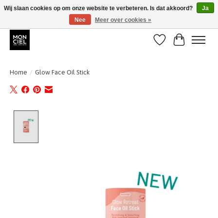
Wij slaan cookies op om onze website te verbeteren. Is dat akkoord?
Ja
Nee
Meer over cookies »
BE + NL : GRATIS VERZENDING van 31/07 t;e.m. 17/8
Verlanglijst
Winkelwa
Home
/
Glow Face Oil Stick
Product image slideshow Items