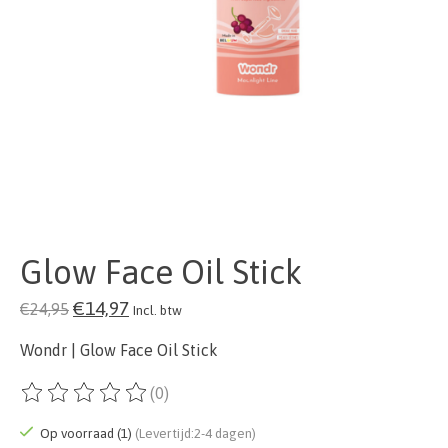
Glow Face Oil Stick
€14,97
€24,95
Incl. btw
Wondr | Glow Face Oil Stick
(0)
De beoordeling van dit product is
0
van de 5
Op voorraad (1)
(Levertijd:2-4 dagen)