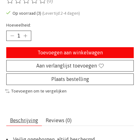
(0)
De beoordeling van dit product is
0
van de 5
Op voorraad (3)
(Levertijd:2-4 dagen)
Hoeveelheid:
Toevoegen aan winkelwagen
Aan verlanglijst toevoegen
Plaats bestelling
Toevoegen om te vergelijken
Beschrijving
Reviews (0)
Veilig opgeborgen, altijd beschermd