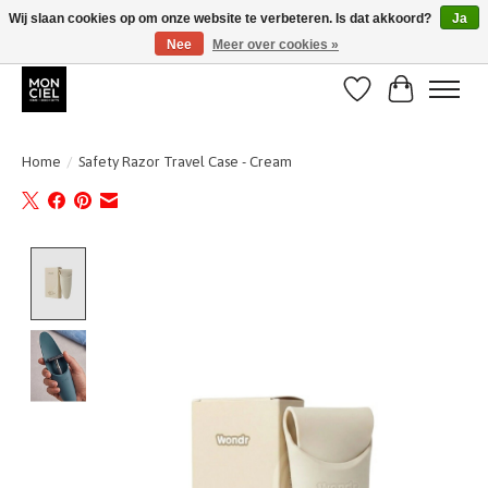
Wij slaan cookies op om onze website te verbeteren. Is dat akkoord?
Ja
Nee
Meer over cookies »
BE + NL : GRATIS VERZENDING van 31/07 t;e.m. 17/8
Verlanglijst
Winkelwa
Home
/
Safety Razor Travel Case - Cream
Product image slideshow Items