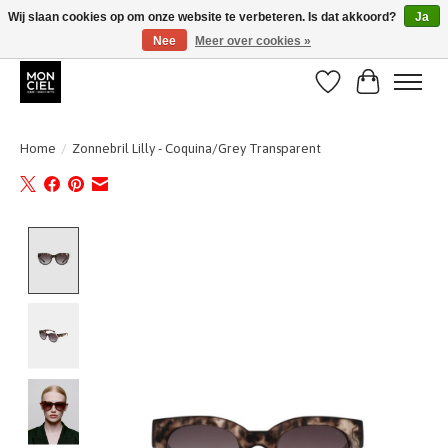
Wij slaan cookies op om onze website te verbeteren. Is dat akkoord?
Ja
Nee
Meer over cookies »
BE + NL : GRATIS VERZENDING van 31/07 t;e.m. 17/8
Verlanglijst
Winkelwa
Home
/
Zonnebril Lilly - Coquina/Grey Transparent
Product image slideshow Items