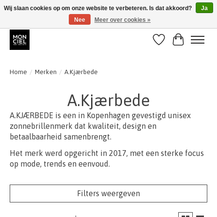
Wij slaan cookies op om onze website te verbeteren. Is dat akkoord?
Ja
Nee
Meer over cookies »
BE + NL : GRATIS VERZENDING van 31/07 t;e.m. 17/8
Verlanglijst
Winkelwa
Home
/
Merken
/
A.Kjærbede
A.Kjærbede
A.KJÆRBEDE is een in Kopenhagen gevestigd unisex
zonnebrillenmerk dat kwaliteit, design en
betaalbaarheid samenbrengt.
Het merk werd opgericht in 2017, met een sterke focus
op mode, trends en eenvoud.
Filters weergeven