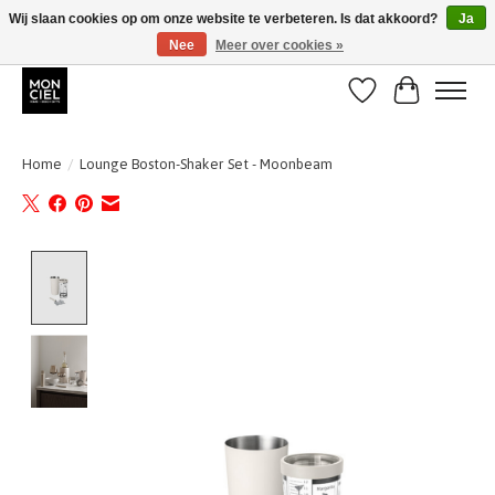
Wij slaan cookies op om onze website te verbeteren. Is dat akkoord?
Ja
Nee
Meer over cookies »
BE + NL : GRATIS VERZENDING van 31/07 t;e.m. 17/8
Verlanglijst
Winkelwa
Home
/
Lounge Boston-Shaker Set - Moonbeam
Product image slideshow Items