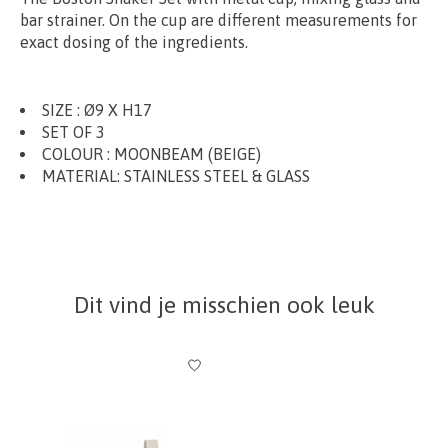
bar strainer. On the cup are different measurements for
exact dosing of the ingredients.
SIZE :
Ø
9
X H17
SET OF 3
COLOUR : MOONBEAM (BEIGE)
MATERIAL
: STAINLESS STEEL & GLASS
Dit vind je misschien ook leuk
Items van productcarrousel