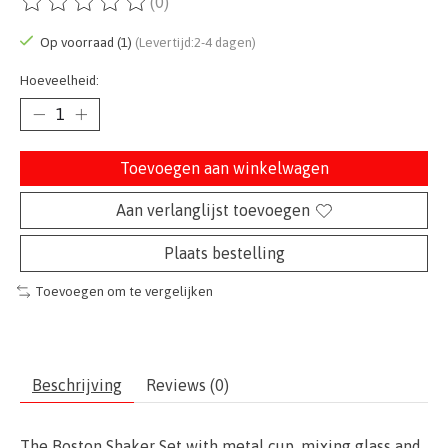
(0)
De beoordeling van dit product is
0
van de 5
Op voorraad (1)
(Levertijd:2-4 dagen)
Hoeveelheid:
Toevoegen aan winkelwagen
Aan verlanglijst toevoegen
Plaats bestelling
Toevoegen om te vergelijken
Beschrijving
Reviews (0)
The Boston Shaker Set with metal cup, mixing glass and