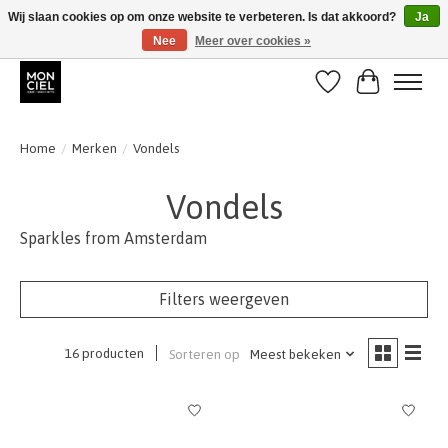
Wij slaan cookies op om onze website te verbeteren. Is dat akkoord?
Ja
Nee
Meer over cookies »
BE + NL : GRATIS VERZENDING van 31/07 t;e.m. 17/8
Verlanglijst
Winkelwa
Home
/
Merken
/
Vondels
Vondels
Sparkles from Amsterdam
Filters weergeven
16 producten
Sorteren op
Meest bekeken