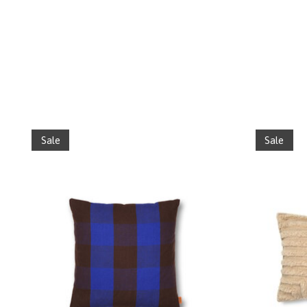
Items van productcarrousel
Sale
Sale