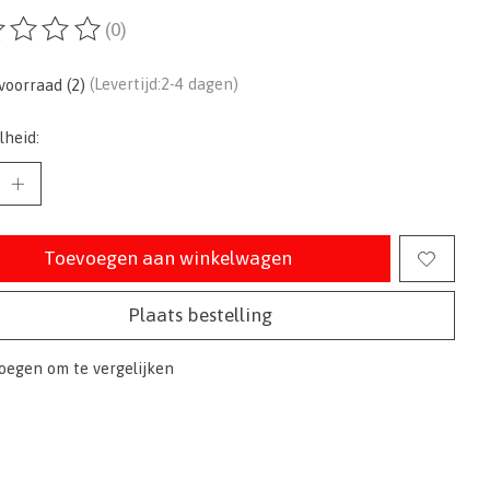
(0)
ordeling van dit product is
0
van de 5
voorraad (2)
(Levertijd:2-4 dagen)
lheid:
Toevoegen aan winkelwagen
Plaats bestelling
oegen om te vergelijken