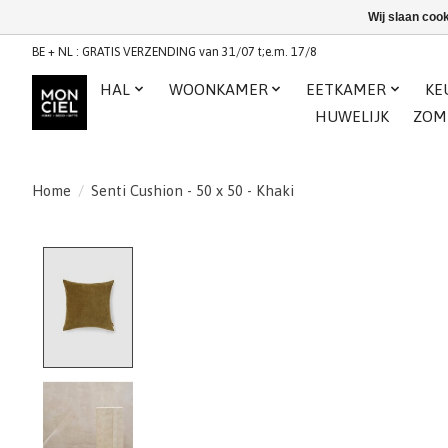
Wij slaan coo
BE + NL : GRATIS VERZENDING van 31/07 t;e.m. 17/8
HAL
WOONKAMER
EETKAMER
KE
HUWELIJK
ZOM
Home
/
Senti Cushion - 50 x 50 - Khaki
Product image slideshow Items