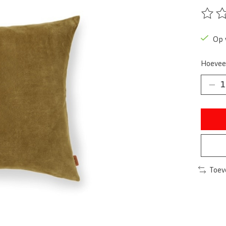
De beo
Op 
Hoevee
Toev