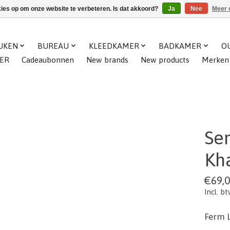
kies op om onze website te verbeteren. Is dat akkoord?
Ja
Nee
Meer 
UKEN
BUREAU
KLEEDKAMER
BADKAMER
O
ER
Cadeaubonnen
New brands
New products
Merken
Sen
Kh
€69,
Incl. b
Ferm L