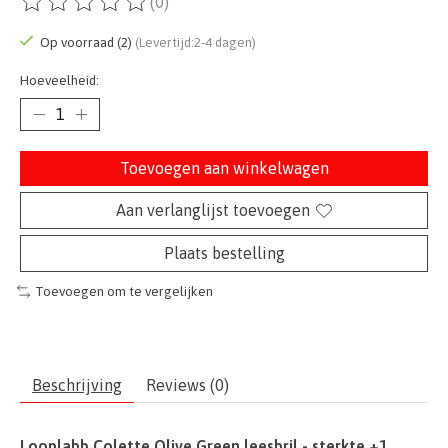
(0)
De beoordeling van dit product is
0
van de 5
Op voorraad (2)
(Levertijd:2-4 dagen)
Hoeveelheid:
Toevoegen aan winkelwagen
Aan verlanglijst toevoegen
Plaats bestelling
Toevoegen om te vergelijken
Beschrijving
Reviews (0)
Looplabb Colette Olive Green leesbril - sterkte +1