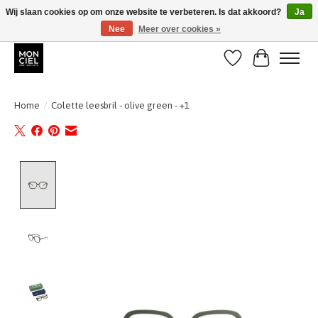
Wij slaan cookies op om onze website te verbeteren. Is dat akkoord?
Ja
Nee
Meer over cookies »
BE + NL : GRATIS VERZENDING van 31/07 t;e.m. 17/8
Verlanglijst
Winkelwa
Home
/
Colette leesbril - olive green - +1
Product image slideshow Items