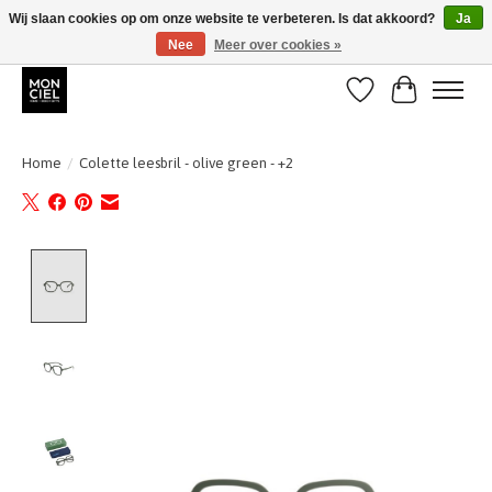
Wij slaan cookies op om onze website te verbeteren. Is dat akkoord?
Ja
Nee
Meer over cookies »
BE + NL : GRATIS VERZENDING van 31/07 t;e.m. 17/8
Verlanglijst
Winkelwa
Home
/
Colette leesbril - olive green - +2
Product image slideshow Items