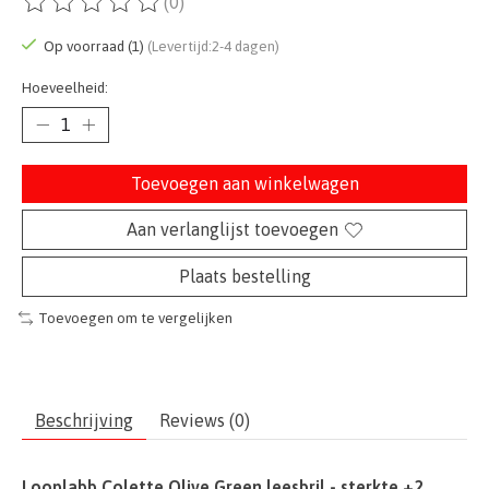
(0)
De beoordeling van dit product is
0
van de 5
Op voorraad (1)
(Levertijd:2-4 dagen)
Hoeveelheid:
Toevoegen aan winkelwagen
Aan verlanglijst toevoegen
Plaats bestelling
Toevoegen om te vergelijken
Beschrijving
Reviews (0)
Looplabb Colette Olive Green leesbril - sterkte +2