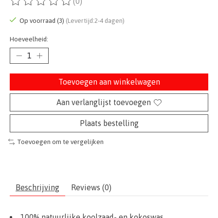
(0)
De beoordeling van dit product is
0
van de 5
Op voorraad (3)
(Levertijd:2-4 dagen)
Hoeveelheid:
Toevoegen aan winkelwagen
Aan verlanglijst toevoegen
Plaats bestelling
Toevoegen om te vergelijken
Beschrijving
Reviews (0)
100% natuurlijke koolzaad- en kokoswas