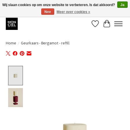
Wij slaan cookies op om onze website te verbeteren. Is dat akkoord?
Ja
Nee
Meer over cookies »
BE + NL : GRATIS VERZENDING van 31/07 t;e.m. 17/8
Verlanglijst
Winkelwa
Home
/
Geurkaars - Bergamot - refill
Product image slideshow Items