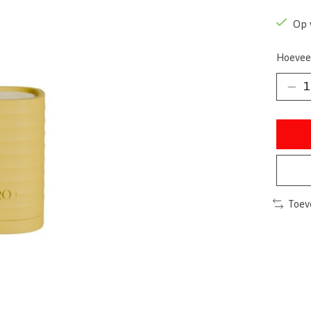
Op 
Hoevee
Toev