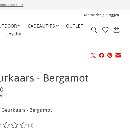
over cookies »
Aanmelden / Inloggen
UTDOOR
CADEAUTIPS
OUTLET
Loyalty
urkaars - Bergamot
00
tw
| Geurkaars - Bergamot
(0)
ordeling van dit product is
0
van de 5