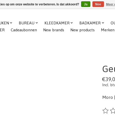
kies op om onze website te verbeteren. Is dat akkoord?
Ja
Nee
Meer 
UKEN
BUREAU
KLEEDKAMER
BADKAMER
O
ER
Cadeaubonnen
New brands
New products
Merken
Ge
€39,
Incl. b
Moro 
De beo