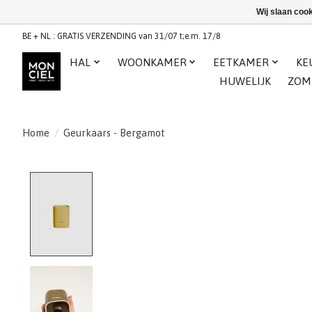
Wij slaan coo
BE + NL : GRATIS VERZENDING van 31/07 t;e.m. 17/8
HAL
WOONKAMER
EETKAMER
KE
HUWELIJK
ZOM
Home
/
Geurkaars - Bergamot
Product image slideshow Items