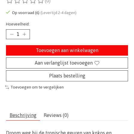
(0)
De beoordeling van dit product is
0
van de 5
Op voorraad (6)
(Levertijd:2-4 dagen)
Hoeveelheid:
Toevoegen aan winkelwagen
Aan verlanglijst toevoegen
Plaats bestelling
Toevoegen om te vergelijken
Beschrijving
Reviews (0)
Droom weg bij de tropische geuren van kokos en