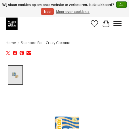
Wij slaan cookies op om onze website te verbeteren. Is dat akkoord?
Ja
Nee
Meer over cookies »
BE + NL : GRATIS VERZENDING van 31/07 t;e.m. 17/8
Verlanglijst
Winkelwa
Home
/
Shampoo Bar - Crazy Coconut
Product image slideshow Items