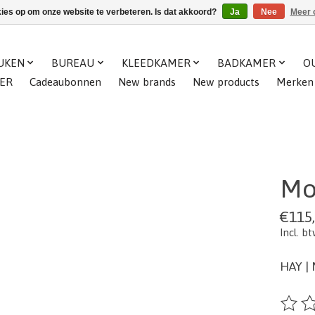
kies op om onze website te verbeteren. Is dat akkoord?
Ja
Nee
Meer 
UKEN
BUREAU
KLEEDKAMER
BADKAMER
O
ER
Cadeaubonnen
New brands
New products
Merken
Mo
€115
Incl. b
HAY | 
De beo