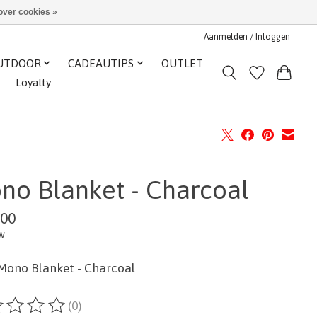
over cookies »
Aanmelden / Inloggen
UTDOOR
CADEAUTIPS
OUTLET
Loyalty
no Blanket - Charcoal
,00
tw
Mono Blanket - Charcoal
(0)
ordeling van dit product is
0
van de 5