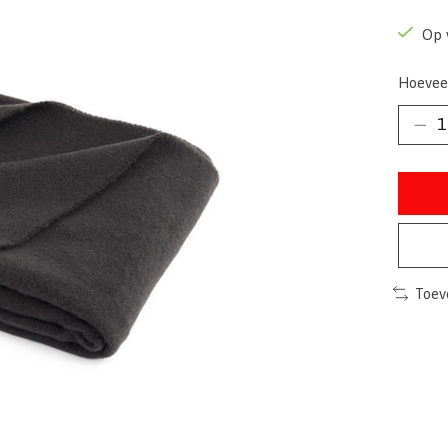
Op 
Hoevee
Toev