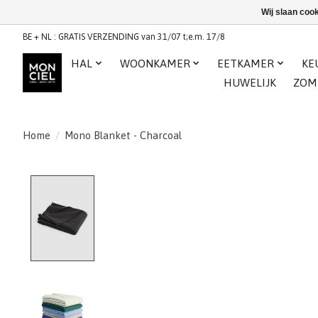
Wij slaan coo
BE + NL : GRATIS VERZENDING van 31/07 t;e.m. 17/8
HAL
WOONKAMER
EETKAMER
KE
HUWELIJK
ZOM
Home
/
Mono Blanket - Charcoal
Product image slideshow Items