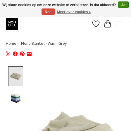
Wij slaan cookies op om onze website te verbeteren. Is dat akkoord?
Ja
Nee
Meer over cookies »
BE + NL : GRATIS VERZENDING van 31/07 t;e.m. 17/8
Verlanglijst
Winkelwa
Home
/
Mono Blanket - Warm Grey
Product image slideshow Items