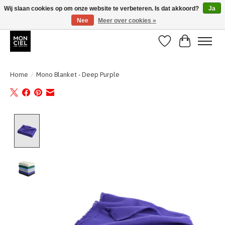
Wij slaan cookies op om onze website te verbeteren. Is dat akkoord?
Ja
Nee
Meer over cookies »
BE + NL : GRATIS VERZENDING van 31/07 t;e.m. 17/8
Verlanglijst
Winkelwa
Home
/
Mono Blanket - Deep Purple
Product image slideshow Items