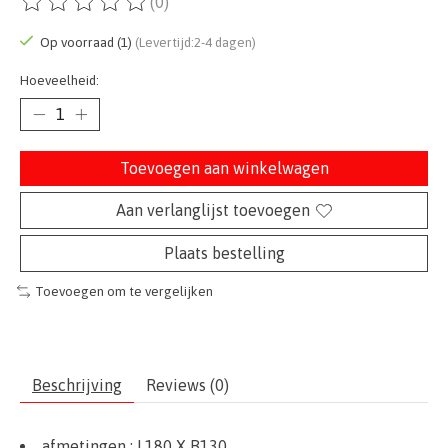
(0)
De beoordeling van dit product is
0
van de 5
Op voorraad (1)
(Levertijd:2-4 dagen)
Hoeveelheid:
Toevoegen aan winkelwagen
Aan verlanglijst toevoegen
Plaats bestelling
Toevoegen om te vergelijken
Beschrijving
Reviews (0)
afmetingen :
L180 X B130