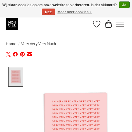
Wij slaan cookies op om onze website te verbeteren. Is dat akkoord?
Ja
Nee
Meer over cookies »
BE + NL : GRATIS VERZENDING van 31/07 t;e.m. 17/8
Verlanglijst
Winkelwa
Home
/
Very Very Very Much
Product image slideshow Items