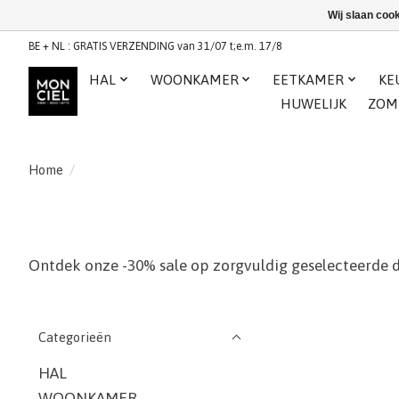
Wij slaan coo
BE + NL : GRATIS VERZENDING van 31/07 t;e.m. 17/8
HAL
WOONKAMER
EETKAMER
KE
HUWELIJK
ZOM
Home
/
Ontdek onze -30% sale op zorgvuldig geselecteerde de
Categorieën
HAL
WOONKAMER