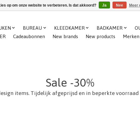
kies op om onze website te verbeteren. Is dat akkoord?
Ja
Nee
Meer 
UKEN
BUREAU
KLEEDKAMER
BADKAMER
O
ER
Cadeaubonnen
New brands
New products
Merken
Sale -30%
sign items. Tijdelijk afgeprijsd en in beperkte voorraad 