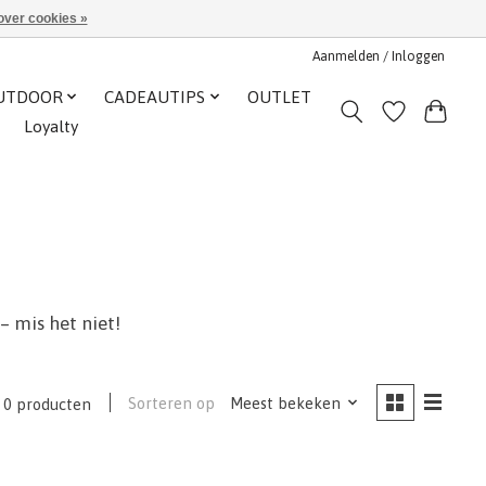
over cookies »
Aanmelden / Inloggen
UTDOOR
CADEAUTIPS
OUTLET
Loyalty
– mis het niet!
Sorteren op
Meest bekeken
0 producten