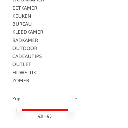
EETKAMER
KEUKEN
BUREAU
KLEEDKAMER
BADKAMER
OUTDOOR
CADEAUTIPS
OUTLET
HUWELIJK
ZOMER
Prijs
Minimale prijswaarde
Price maximum value
€
0
- €
5